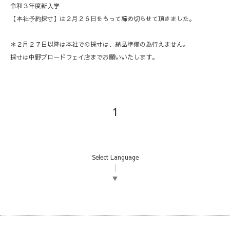
令和３年度新入学
【本社予約採寸】は２月２６日をもって締め切らせて頂きました。
＊２月２７日以降は本社での採寸は、納品準備の為行えません。
採寸は中野ブロードウェイ店までお願いいたします。
1
Select Language
▼